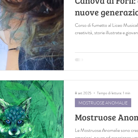
Canova di Forlì:
nuove generazi
Corso di fumetto al Liceo Musicale
creatività, storie illustrate e giovan
8 set 2025
Tempo di lettura: 1 min
MOSTRUOSE ANOMALIE
Mostruose Anom
Le Mostruose Anomalie sono creat
emozioni, paure ed esperienze um