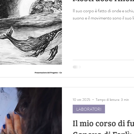
Il suo corpo è fatto di onde e sch
suono e il movimento sono il suo l
10 ott 2025
Tempo di lettura: 3 min
LABORATORI
Il mio corso di f