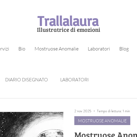
Trallalaura
Illustratrice di emozioni
rvizi
Bio
Mostruose Anomalie
Laboratori
Blog
DIARIO DISEGNATO
LABORATORI
2 nov 2025
Tempo di lettura: 1 min
MOSTRUOSE ANOMALIE
Mostruose Anom