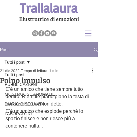
Trallalaura
Illustratrice di emozioni
Post
Tutti i post
21 dic 2022
Tempo di lettura: 1 min
Tutti i post
Polpo impulso
PUBBLICAZIONI
C'è un amico che tiene sempre tutto 
MOSTRUOSE ANOMALIE
dentro. Riempie piano piano la testa di 
pensiero e cose non dette.
DIARIO DISEGNATO
C'è un amico che esplode perché lo 
LABORATORI
spazio finisce e non riesce più a 
contenere nulla...