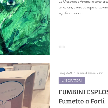
Le Mostruose Anomalie sono creat
emozioni, paure ed esperienze um
significato unico.
1 mag 2024
Tempo di lettura: 2 min
LABORATORI
FUMBINI ESPLOSI
Fumetto a Forlì