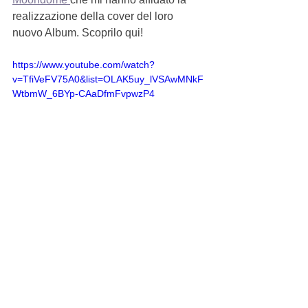
realizzazione della cover del loro 
nuovo Album. Scoprilo qui!
https://www.youtube.com/watch?
v=TfiVeFV75A0&list=OLAK5uy_lVSAwMNkF
WtbmW_6BYp-CAaDfmFvpwzP4
MOSTRUOSE ANOMALIE
Mostra tutti
Post recenti