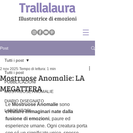
Trallalaura
Illustratrice di emozioni
Post
Tutti i post
2 nov 2025
Tempo di lettura: 1 min
Tutti i post
Mostruose Anomalie: LA
PUBBLICAZIONI
MEGATTERA
MOSTRUOSE ANOMALIE
DIARIO DISEGNATO
Le 
Mostruose Anomalie
 sono 
LABORATORI
creature immaginari nate dalla 
fusione di emozioni
, paure ed 
esperienze umane. Ogni creatura porta 
con sé un significato unico, spesso 