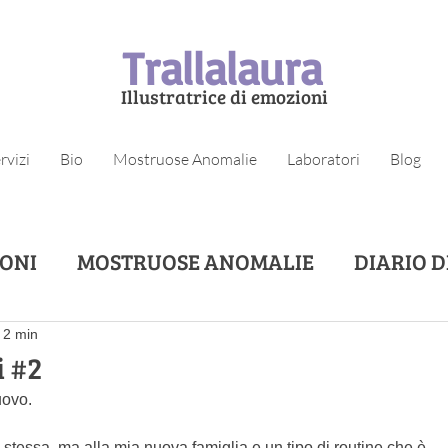
Trallalaura
Illustratrice di emozioni
rvizi
Bio
Mostruose Anomalie
Laboratori
Blog
IONI
MOSTRUOSE ANOMALIE
DIARIO 
: 2 min
i #2
uovo.
tessa, ma alla mia nuova famiglia e un tipo di routine che è 