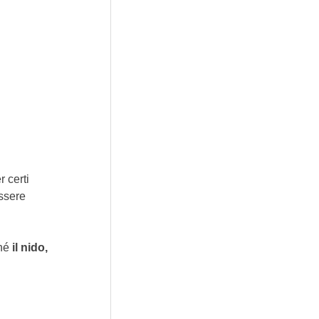
 certi 
ssere 
hé 
il nido, 