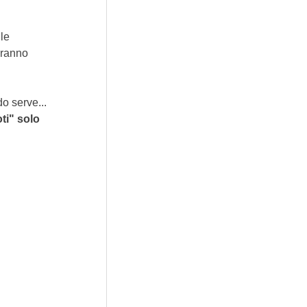
le 
eranno 
do serve...
ti" solo 