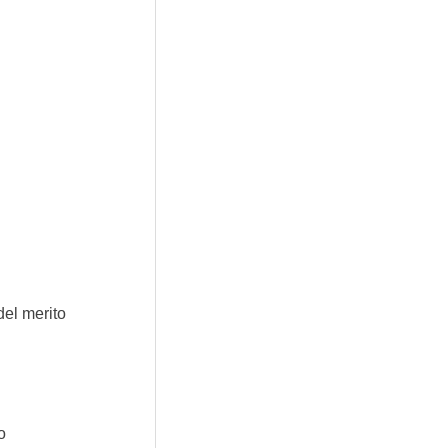
el merito 
o 