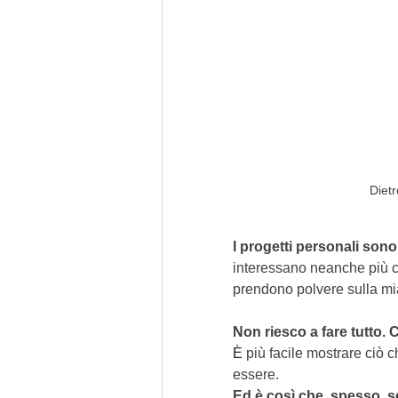
Dietr
I progetti personali sono
interessano neanche più co
prendono polvere sulla mia
Non riesco a fare tutto. C
È
 più facile mostrare ciò 
essere.
Ed è così che, spesso, s