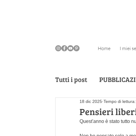
Home
I miei se
Tutti i post
PUBBLICAZ
18 dic 2025
Tempo di lettura
LABORATORI
Pensieri liber
Quest'anno è stato tutto n
Non ho pensato solo a me s