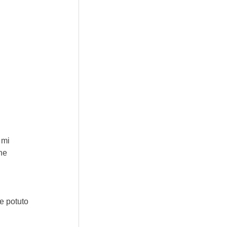
 mi 
he 
e potuto 