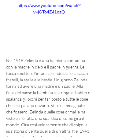
https://www.youtube.com/watch?
v=jGTo4Z41ozQ
Nel 1918 Zelinda è una bambina contadina 
con la madre in cielo e il padre in guerra. Le 
tocca smettere l’infanzia e indossare la casa, i 
fratelli, la stalla e le bestie. Un giorno Zelinda 
torna ad avere una madre e un padre. Alla 
fiera del paese la bambina si stringe al babbo e 
spalanca gli occhi per far posto a tutte le cose 
che le si parano davanti. Vere o immaginate 
che fossero, Zelinda quelle cose ormai le ha 
viste e si è fatta una sua idea di come gira il 
mondo. Gira così velocemente che di colpo la 
sua storia diventa quella di un’altra. Nel 1943 