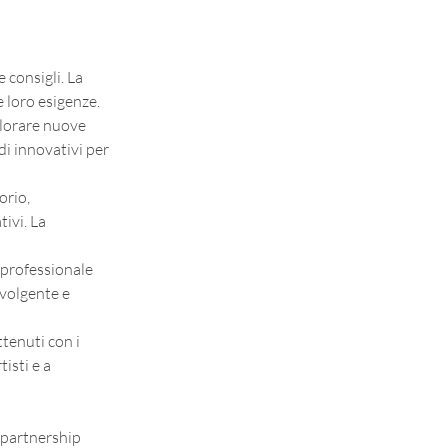
 consigli. La 
le loro esigenze.
lorare nuove 
i innovativi per 
orio, 
ivi. La 
 professionale 
volgente e 
tenuti con i 
isti e a 
partnership 