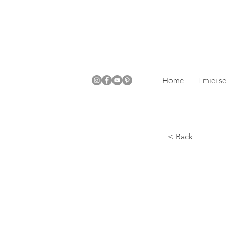
Home
I miei se
< Back
Coll
azie