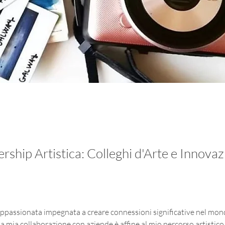
rship Artistica: Colleghi d'Arte e Innovaz
appassionata impegnata a creare connessioni significative nel mond
La mia collaborazione con aziende è affine al mio percorso artistico