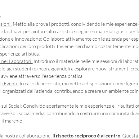
:
sioni:
 Metto alla prova i prodotti, condividendo le mie esperienze e
 la chiave per aiutare altri artisti a scegliere i materiali giusti per 
ione e Innovazione:
 Collaboro attivamente con le azienda per esp
pplicazioni dei loro prodotti. Insieme, cerchiamo costantemente mod
esperienza artistica.
nei Laboratori:
 Introduco il materiale nelle mie sessioni di laborat
o agli studenti e incoraggiandoli a esplorare nuovi strumenti creat
vviene attraverso l'esperienza pratica.
i Eventi:
 In caso di necessità, mi metto a disposizione come figura
ti organizzati dall'azienda, contribuendo a creare un ambiente coin
.
sui Social:
 Condivido apertamente le mie esperienze e i risultati ot
raverso i social media, contribuendo a costruire una comunità di art
il marchio.
la nostra collaborazione, 
il rispetto reciproco è al centro
. 
Questa 