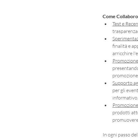
Come Collaboro
Test e Recen
trasparenza è
Sperimentaz
finalità e a
arricchire l'
Promozione 
presentandol
promozione a
Supporto agl
per gli even
informativo
Promozione 
prodotti att
promuovere 
In ogni passo del