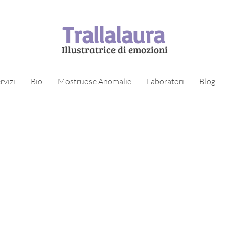
Trallalaura
Illustratrice di emozioni
rvizi
Bio
Mostruose Anomalie
Laboratori
Blog
aborazione con
nde