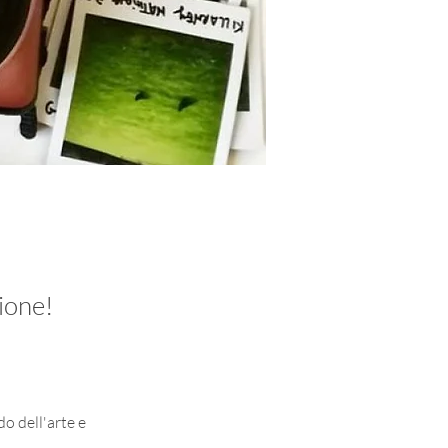
ione!
o dell'arte e 
.