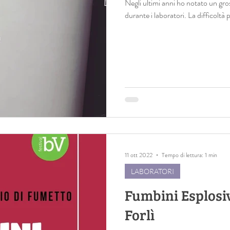
Negli ultimi anni ho notato un gro
durante i laboratori. La difficoltà
11 ott 2022
Tempo di lettura: 1 min
LABORATORI
Fumbini Esplosiv
Forlì