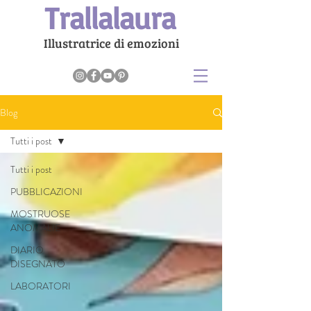
Trallalaura
Illustratrice di emozioni
Blog
Tutti i post
Tutti i post
PUBBLICAZIONI
MOSTRUOSE
ANOMALIE
DIARIO
DISEGNATO
LABORATORI