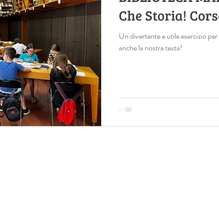
Che Storia! Cors
Un divertente e utile esercizio pe
anche la nostra testa!
© 2022 by Laura Trallalaura Fuzzi